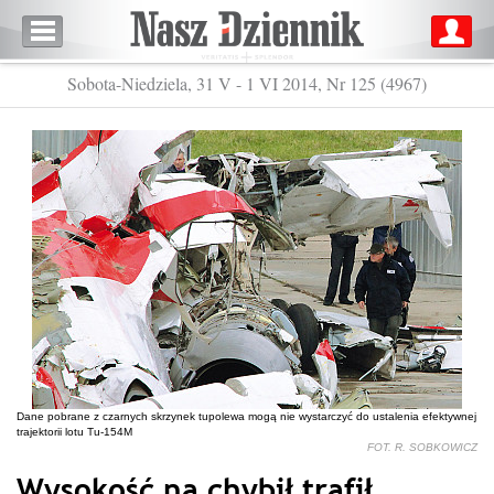
Sobota-Niedziela, 31 V - 1 VI 2014, Nr 125 (4967)
Dane pobrane z czarnych skrzynek tupolewa mogą nie wystarczyć do ustalenia efektywnej
trajektorii lotu Tu-154M
FOT. R. SOBKOWICZ
Wysokość na chybił trafił