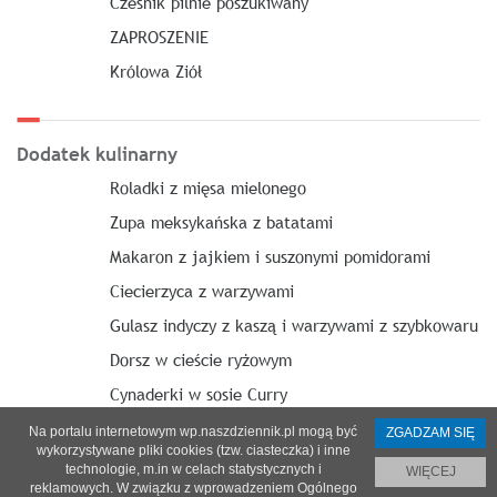
Cześnik pilnie poszukiwany
ZAPROSZENIE
Królowa Ziół
Dodatek kulinarny
Roladki z mięsa mielonego
Zupa meksykańska z batatami
Makaron z jajkiem i suszonymi pomidorami
Ciecierzyca z warzywami
Gulasz indyczy z kaszą i warzywami z szybkowaru
Dorsz w cieście ryżowym
Cynaderki w sosie Curry
Na portalu internetowym wp.naszdziennik.pl mogą być
ZGADZAM SIĘ
wykorzystywane pliki cookies (tzw. ciasteczka) i inne
technologie, m.in w celach statystycznych i
WIĘCEJ
reklamowych. W związku z wprowadzeniem Ogólnego