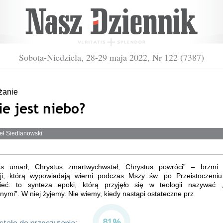
Sobota-Niedziela, 28-29 maja 2022, Nr 122 (7387)
anie
e jest niebo?
eł Siedlanowski
us umarł, Chrystus zmartwychwstał, Chrystus powróci” – brzmi
ji, którą wypowiadają wierni podczas Mszy św. po Przeistoczeni
ieć: to synteza epoki, którą przyjęło się w teologii nazywać 
nymi”. W niej żyjemy. Nie wiemy, kiedy nastąpi ostateczne prz
81%