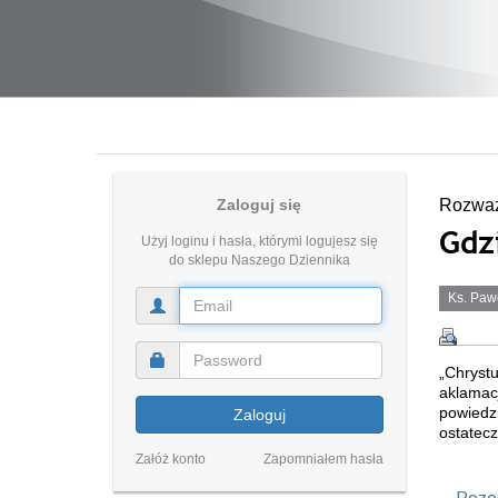
Zaloguj się
Rozważ
Gdzi
Użyj loginu i hasła, którymi logujesz się
do sklepu Naszego Dziennika
Ks. Paw
„Chryst
aklamac
powiedz
Zaloguj
ostatecz
Załóż konto
Zapomniałem hasła