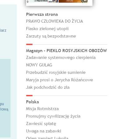
Pierwsza strona
PRAWO CZŁOWIEKA DO ŻYCIA
Fiasko zielonej utopii
larz
Zarzuty są bezpodstawne
Magazyn - PIEKŁO ROSYJSKICH OBOZÓW
Zadawanie systemowego cierpienia
NOWY GUŁAG
Przebudzić rosyjskie sumienie
Maryja prosi o Jerycha Różańcowe
Jak podchodzić do zła
Polska
epu
Misja Rotmistrza
ilową
Promujmy cywilizację życia
Zawiesić spłatę
Uwaga na zabawki
Orlen zamiast Lukoila