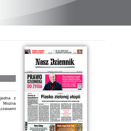
 jedna z
u. Można
„czasami