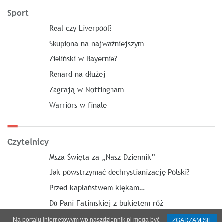
Sport
Real czy Liverpool?
Skupiona na najważniejszym
Zieliński w Bayernie?
Renard na dłużej
Zagrają w Nottingham
Warriors w finale
Czytelnicy
Msza Święta za „Nasz Dziennik”
Jak powstrzymać dechrystianizację Polski?
Przed kapłaństwem klękam…
Do Pani Fatimskiej z bukietem róż
Na portalu internetowym wp.naszdziennik.pl mogą być
ZGADZAM SIĘ