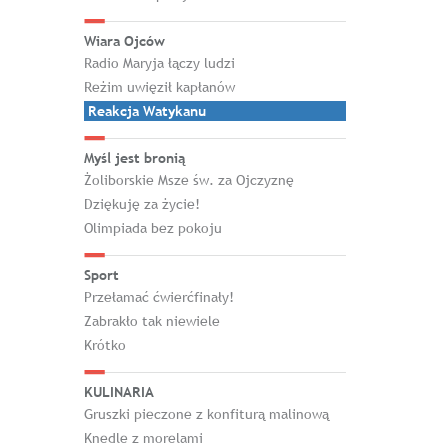
Wiara Ojców
Radio Maryja łączy ludzi
Reżim uwięził kapłanów
Reakcja Watykanu
Myśl jest bronią
Żoliborskie Msze św. za Ojczyznę
Dziękuję za życie!
Olimpiada bez pokoju
Sport
Przełamać ćwierćfinały!
Zabrakło tak niewiele
Krótko
KULINARIA
Gruszki pieczone z konfiturą malinową
Knedle z morelami