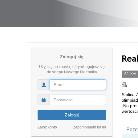
Rea
Zaloguj się
Użyj loginu i hasła, którymi logujesz się
do sklepu Naszego Dziennika
SJ, KAI
Stolica
olimpiad
„Na pres
wartości
Zaloguj
Załóż konto
Zapomniałem hasła
Pozos