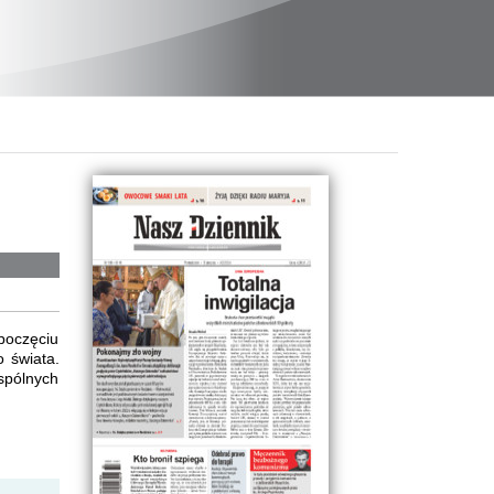
poczęciu
o świata.
wspólnych