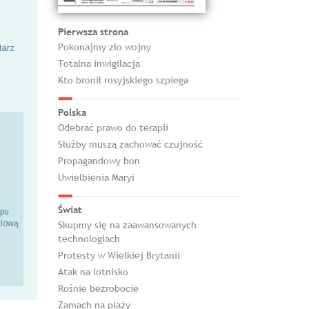
Pierwsza strona
Pokonajmy zło wojny
larz
Totalna inwigilacja
Kto bronił rosyjskiego szpiega
Polska
Odebrać prawo do terapii
Służby muszą zachować czujność
Propagandowy bon
Uwielbienia Maryi
Świat
epu
ilową
Skupmy się na zaawansowanych
technologiach
Protesty w Wielkiej Brytanii
Atak na lotnisko
Rośnie bezrobocie
Zamach na plaży