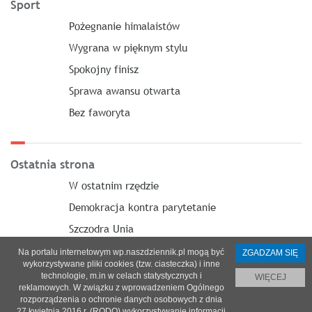
Sport
Pożegnanie himalaistów
Wygrana w pięknym stylu
Spokojny finisz
Sprawa awansu otwarta
Bez faworyta
Ostatnia strona
W ostatnim rzędzie
Demokracja kontra parytetanie
Szczodra Unia
Na portalu internetowym wp.naszdziennik.pl mogą być
ZGADZAM SIĘ
wykorzystywane pliki cookies (tzw. ciasteczka) i inne
technologie, m.in w celach statystycznych i
WIĘCEJ
reklamowych. W związku z wprowadzeniem Ogólnego
O nas
|
Reklama
|
Prenumerata
|
Regulamin
|
Kontakt
rozporządzenia o ochronie danych osobowych z dnia
27 kwietnia 2016 r. (RODO) wykorzystywanie informacji