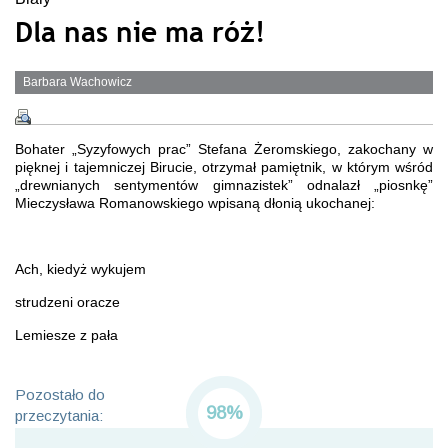
Dla nas nie ma róż!
Barbara Wachowicz
Bohater „Syzyfowych prac” Stefana Żeromskiego, zakochany w
pięknej i tajemniczej Birucie, otrzymał pamiętnik, w którym wśród
„drewnianych sentymentów gimnazistek” odnalazł „piosnkę”
Mieczysława Romanowskiego wpisaną dłonią ukochanej:
Ach, kiedyż wykujem
strudzeni oracze
Lemiesze z pała
Pozostało do
98%
przeczytania: