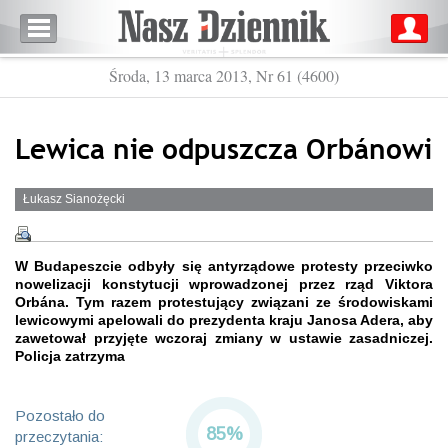
Środa, 13 marca 2013, Nr 61 (4600)
Lewica nie odpuszcza Orbánowi
Łukasz Sianożęcki
W Budapeszcie odbyły się antyrządowe protesty przeciwko
nowelizacji konstytucji wprowadzonej przez rząd Viktora
Orbána. Tym razem protestujący związani ze środowiskami
lewicowymi apelowali do prezydenta kraju Janosa Adera, aby
zawetował przyjęte wczoraj zmiany w ustawie zasadniczej.
Policja zatrzyma
Pozostało do
85%
przeczytania: