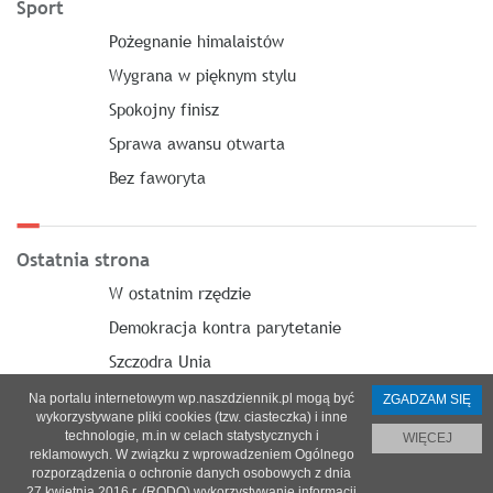
Sport
Pożegnanie himalaistów
Wygrana w pięknym stylu
Spokojny finisz
Sprawa awansu otwarta
Bez faworyta
Ostatnia strona
W ostatnim rzędzie
Demokracja kontra parytetanie
Szczodra Unia
Na portalu internetowym wp.naszdziennik.pl mogą być
ZGADZAM SIĘ
wykorzystywane pliki cookies (tzw. ciasteczka) i inne
technologie, m.in w celach statystycznych i
WIĘCEJ
reklamowych. W związku z wprowadzeniem Ogólnego
O nas
|
Reklama
|
Prenumerata
|
Regulamin
|
Kontakt
rozporządzenia o ochronie danych osobowych z dnia
27 kwietnia 2016 r. (RODO) wykorzystywanie informacji