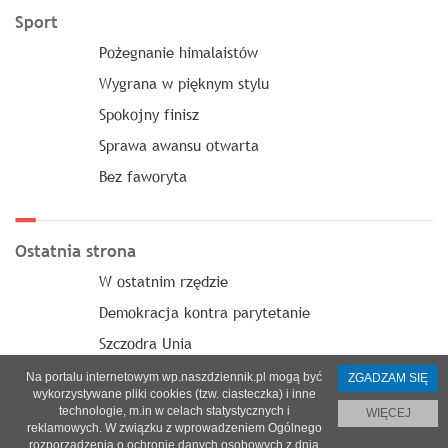
Sport
Pożegnanie himalaistów
Wygrana w pięknym stylu
Spokojny finisz
Sprawa awansu otwarta
Bez faworyta
Ostatnia strona
W ostatnim rzędzie
Demokracja kontra parytetanie
Szczodra Unia
Na portalu internetowym wp.naszdziennik.pl mogą być
ZGADZAM SIĘ
wykorzystywane pliki cookies (tzw. ciasteczka) i inne
technologie, m.in w celach statystycznych i
WIĘCEJ
reklamowych. W związku z wprowadzeniem Ogólnego
O nas
|
Reklama
|
Prenumerata
|
Regulamin
|
Kontakt
rozporządzenia o ochronie danych osobowych z dnia