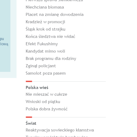
Niechciana biomasa
Placet na zmianę dowodzenia
Kradzież w promocji
Śląsk krok od strajku
Końca śledztwa nie widać
epu
Efekt Fukushimy
ilową
Kandydat mimo woli
Brak programu dla rodziny
Zginął policjant
Samolot poza pasem
Polska wieś
Nie mieszać w cukrze
Wnioski od piątku
Polska dobra żywność
Świat
Reaktywacja sowieckiego kłamstwa