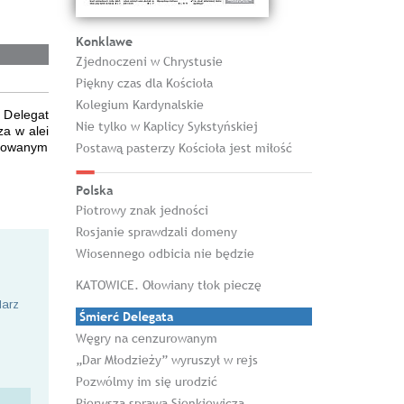
Konklawe
Zjednoczeni w Chrystusie
Piękny czas dla Kościoła
Kolegium Kardynalskie
 Delegat
Nie tylko w Kaplicy Sykstyńskiej
za w alei
upowanym
Postawą pasterzy Kościoła jest miłość
Polska
Piotrowy znak jedności
Rosjanie sprawdzali domeny
Wiosennego odbicia nie będzie
KATOWICE. Ołowiany tłok pieczę
larz
Śmierć Delegata
Węgry na cenzurowanym
„Dar Młodzieży” wyruszył w rejs
Pozwólmy im się urodzić
Pierwsza sprawa Sienkiewicza