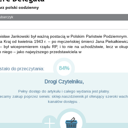
rz polski codzienny
ubarczyk
nisław Jankowski był ważną postacią w Polskim Państwie Podziemnym.
 Kraj od kwietnia 1943 r. – po męczeńskiej śmierci Jana Piekałkiewic
– był wicepremierem rządu RP, i to nie na uchodźstwie, lecz w ok
o niego – jako najwyższego przedstawiciela w
84%
tało do przeczytania:
Drogi Czytelniku,
Pełny dostęp do artykułu i całego wydania jest płatny.
ecamy zakup poprzez serwis: sklep.naszdziennik.pl oferujący szeroki wach
kanałów dostępu. .