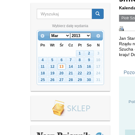
Kalenda
Piotr Sz
Wybierz datę wydania
Jan Sta
Rządu na
Pn
Wt
Śr
Cz
Pt
So
N
Szucha 
1
2
3
kraju! D
4
5
6
7
8
9
10
11
12
13
14
15
16
17
Pozos
18
19
20
21
22
23
24
25
26
27
28
29
30
31
Pol