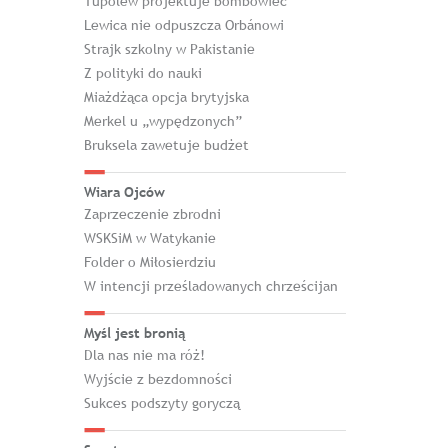
Tupolew projektuje bombowiec
Lewica nie odpuszcza Orbánowi
Strajk szkolny w Pakistanie
Z polityki do nauki
Miażdżąca opcja brytyjska
Merkel u „wypędzonych”
Bruksela zawetuje budżet
Wiara Ojców
Zaprzeczenie zbrodni
WSKSiM w Watykanie
Folder o Miłosierdziu
W intencji prześladowanych chrześcijan
Myśl jest bronią
Dla nas nie ma róż!
Wyjście z bezdomności
Sukces podszyty goryczą