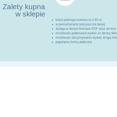
Zalety kupna
w sklepie
koszt jednego numeru to 3,90 zł
w prenumeracie jest jeszcze taniej
dostęp w dwóch formach PDF oraz on-line
możliwość pobierania wydań ze strony skl
możliwość otrzymywania wydań drogą ma
popularne formy płatności