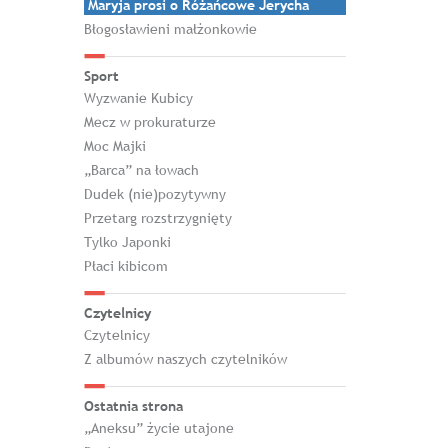
Maryja prosi o Różańcowe Jerycha
Błogosławieni małżonkowie
Sport
Wyzwanie Kubicy
Mecz w prokuraturze
Moc Majki
„Barca” na łowach
Dudek (nie)pozytywny
Przetarg rozstrzygnięty
Tylko Japonki
Płaci kibicom
Czytelnicy
Czytelnicy
Z albumów naszych czytelników
Ostatnia strona
„Aneksu” życie utajone