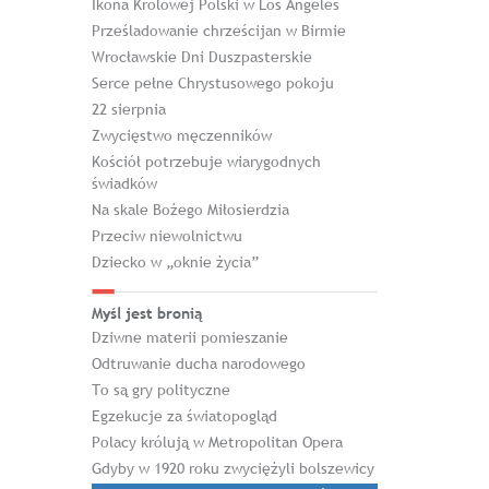
Ikona Królowej Polski w Los Angeles
Prześladowanie chrześcijan w Birmie
Wrocławskie Dni Duszpasterskie
Serce pełne Chrystusowego pokoju
22 sierpnia
Zwycięstwo męczenników
Kościół potrzebuje wiarygodnych
świadków
Na skale Bożego Miłosierdzia
Przeciw niewolnictwu
Dziecko w „oknie życia”
Myśl jest bronią
Dziwne materii pomieszanie
Odtruwanie ducha narodowego
To są gry polityczne
Egzekucje za światopogląd
Polacy królują w Metropolitan Opera
Gdyby w 1920 roku zwyciężyli bolszewicy