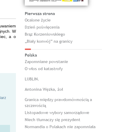
Pierwsza strona
Ocalone życie
zuwaniem
Dzień poświęcenia
jnych. W
Brąz Korzeniowskiego
iec, a o
„Biały konwój” na granicy
Polska
Zapomniane powstanie
O włos od katastrofy
LUBLIN.
Antonina Węzka, żoł
larz
Granica między prawdomównością a
szczerością
Listopadowe wybory samorządowe
Niech tłumaczy się prezydent
Normandia o Polakach nie zapomniała