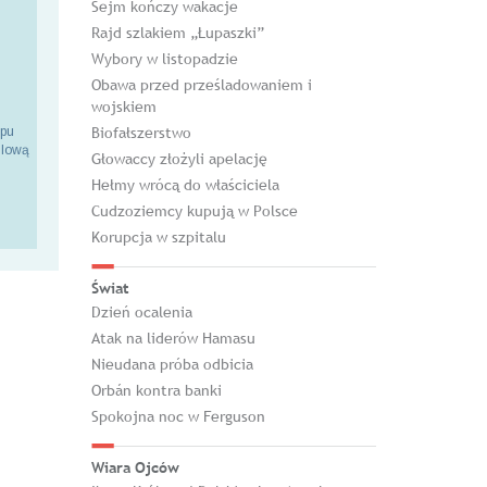
Sejm kończy wakacje
Rajd szlakiem „Łupaszki”
Wybory w listopadzie
Obawa przed prześladowaniem i
wojskiem
Biofałszerstwo
epu
ilową
Głowaccy złożyli apelację
Hełmy wrócą do właściciela
Cudzoziemcy kupują w Polsce
Korupcja w szpitalu
Świat
Dzień ocalenia
Atak na liderów Hamasu
Nieudana próba odbicia
Orbán kontra banki
Spokojna noc w Ferguson
Wiara Ojców