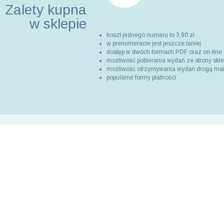
Zalety kupna
w sklepie
koszt jednego numeru to 3,90 zł
w prenumeracie jest jeszcze taniej
dostęp w dwóch formach PDF oraz on-line
możliwość pobierania wydań ze strony skl
możliwość otrzymywania wydań drogą ma
popularne formy płatności