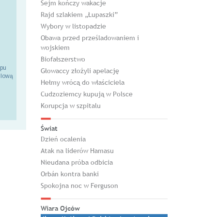
Sejm kończy wakacje
Rajd szlakiem „Łupaszki”
Wybory w listopadzie
Obawa przed prześladowaniem i
wojskiem
Biofałszerstwo
epu
Głowaccy złożyli apelację
ilową
Hełmy wrócą do właściciela
Cudzoziemcy kupują w Polsce
Korupcja w szpitalu
Świat
Dzień ocalenia
Atak na liderów Hamasu
Nieudana próba odbicia
Orbán kontra banki
Spokojna noc w Ferguson
Wiara Ojców