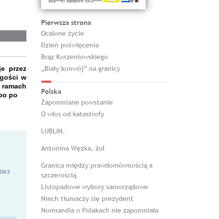
Pierwsza strona
Ocalone życie
Dzień poświęcenia
Brąz Korzeniowskiego
„Biały konwój” na granicy
je przez
agości w
w ramach
Polska
po po
Zapomniane powstanie
O włos od katastrofy
LUBLIN.
Antonina Węzka, żoł
Granica między prawdomównością a
larz
szczerością
Listopadowe wybory samorządowe
Niech tłumaczy się prezydent
Normandia o Polakach nie zapomniała