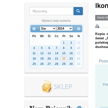
Iko
Marta M
Wybierz datę wydania
Kopia c
Pn
Wt
Śr
Cz
Pt
So
N
świat „
polskie
1
2
3
duchowe
4
5
6
7
8
9
10
11
12
13
14
15
16
17
18
19
20
21
22
23
24
Pozos
25
26
27
28
29
30
31
Pol