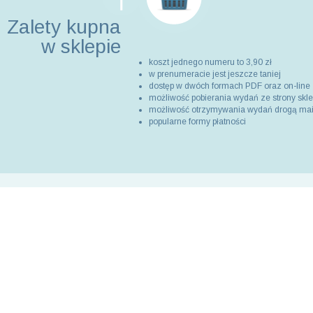
Zalety kupna
w sklepie
koszt jednego numeru to 3,90 zł
w prenumeracie jest jeszcze taniej
dostęp w dwóch formach PDF oraz on-line
możliwość pobierania wydań ze strony skl
możliwość otrzymywania wydań drogą ma
popularne formy płatności