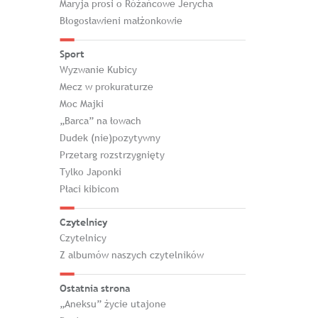
Maryja prosi o Różańcowe Jerycha
Błogosławieni małżonkowie
Sport
Wyzwanie Kubicy
Mecz w prokuraturze
Moc Majki
„Barca” na łowach
Dudek (nie)pozytywny
Przetarg rozstrzygnięty
Tylko Japonki
Płaci kibicom
Czytelnicy
Czytelnicy
Z albumów naszych czytelników
Ostatnia strona
„Aneksu” życie utajone