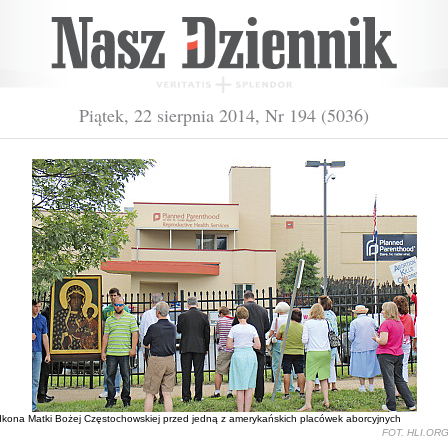
Piątek, 22 sierpnia 2014, Nr 194 (5036)
Ikona Matki Bożej Częstochowskiej przed jedną z amerykańskich placówek aborcyjnych
FOT. HLI.OR