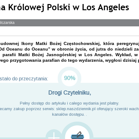
na Królowej Polski w Los Angeles
ilczarska
udownej Ikony Matki Bożej Częstochowskiej, która peregrynu
Od Oceanu do Oceanu” w obronie życia, od jutra do niedzieli z
j parafii Matki Bożej Jasnogórskiej w Los Angeles. Wykład, 
go przygotowania parafian do tego wydarzenia, wygłosi dzisiaj 
90%
tało do przeczytania:
Drogi Czytelniku,
Pełny dostęp do artykułu i całego wydania jest płatny.
ecamy zakup poprzez serwis: sklep.naszdziennik.pl oferujący szeroki wach
kanałów dostępu. .