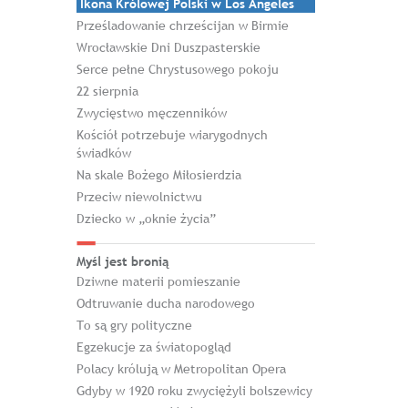
Ikona Królowej Polski w Los Angeles
Prześladowanie chrześcijan w Birmie
Wrocławskie Dni Duszpasterskie
Serce pełne Chrystusowego pokoju
22 sierpnia
Zwycięstwo męczenników
Kościół potrzebuje wiarygodnych
świadków
Na skale Bożego Miłosierdzia
Przeciw niewolnictwu
Dziecko w „oknie życia”
Myśl jest bronią
Dziwne materii pomieszanie
Odtruwanie ducha narodowego
To są gry polityczne
Egzekucje za światopogląd
Polacy królują w Metropolitan Opera
Gdyby w 1920 roku zwyciężyli bolszewicy