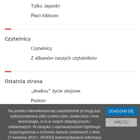
Tylko Japonki
Płaci kibicom
Czytelnicy
Czytelnicy
Z albumów naszych czytelników
Ostatnia strona
„Aneksu” życie utajone
Poziom
Na portalu internetowym wp.naszdziennik.pl mogą być
ZGADZAM SIĘ
wykorzystywane pliki cookies (tzw. ciasteczka) i inne
technologie, m.in w celach statystycznych i
WIĘCEJ
reklamowych. W związku z wprowadzeniem Ogólnego
O nas
|
Reklama
|
Prenumerata
|
Regulamin
|
Kontakt
rozporządzenia o ochronie danych osobowych z dnia
27 kwietnia 2016 r. (RODO) wykorzystywanie informacji