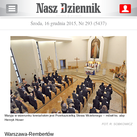
Środa, 16 grudnia 2015, Nr 293 (5437)
Maryja w wizerunku loretańskim jest Przekazicielką Słowa Wcielonego – mówił ks. abp
Henryk Hoser
FOT. R. SOBKOWICZ
Warszawa-Rembertów