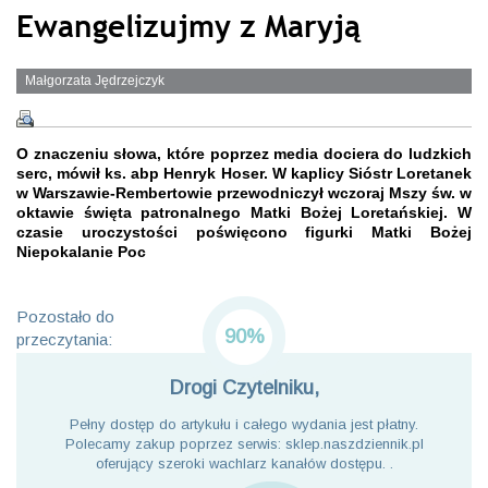
Ewangelizujmy z Maryją
Małgorzata Jędrzejczyk
O znaczeniu słowa, które poprzez media dociera do ludzkich
serc, mówił ks. abp Henryk Hoser. W kaplicy Sióstr Loretanek
w Warszawie-Rembertowie przewodniczył wczoraj Mszy św. w
oktawie święta patronalnego Matki Bożej Loretańskiej. W
czasie uroczystości poświęcono figurki Matki Bożej
Niepokalanie Poc
Pozostało do
90%
przeczytania:
Drogi Czytelniku,
Pełny dostęp do artykułu i całego wydania jest płatny.
Polecamy zakup poprzez serwis: sklep.naszdziennik.pl
oferujący szeroki wachlarz kanałów dostępu. .