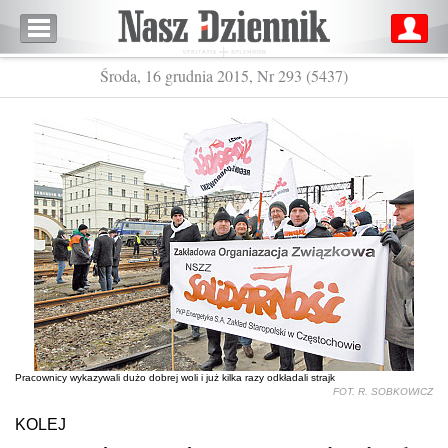
Środa, 16 grudnia 2015, Nr 293 (5437)
Pracownicy wykazywali dużo dobrej woli i już kilka razy odkładali strajk
FOT. R. SOBKOWICZ
KOLEJ