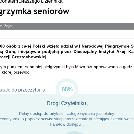
tronatem „Naszego Dziennika”
lgrzymka seniorów
M. Zając
00 osób z całej Polski wzięło udział w I Narodowej Pielgrzymce 
ą Górę, inicjatywie podjętej przez Diecezjalny Instytut Akcji Kat
ecezji Częstochowskiej.
nym punktem sobotniej pielgrzymki była Msza św. sprawowana o godz.
, której przewod
88%
tało do przeczytania:
Drogi Czytelniku,
Pełny dostęp do artykułu i całego wydania jest płatny.
ecamy zakup poprzez serwis: sklep.naszdziennik.pl oferujący szeroki wach
kanałów dostępu. .