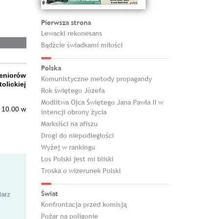
Pierwsza strona
Lewacki rekonesans
Bądźcie świadkami miłości
Polska
Seniorów
Komunistyczne metody propagandy
olickiej
Rok świętego Józefa
Modlitwa Ojca Świętego Jana Pawła II w
 10.00 w
intencji obrony życia
Marksiści na afiszu
Drogi do niepodległości
Wyżej w rankingu
Los Polski jest mi bliski
Troska o wizerunek Polski
Świat
larz
Konfrontacja przed komisją
Pożar na poligonie