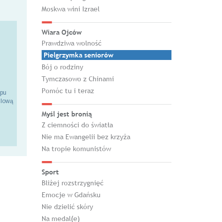
Moskwa wini Izrael
Wiara Ojców
Prawdziwa wolność
Pielgrzymka seniorów
Bój o rodziny
Tymczasowo z Chinami
Pomóc tu i teraz
epu
ilową
Myśl jest bronią
Z ciemności do światła
Nie ma Ewangelii bez krzyża
Na tropie komunistów
Sport
Bliżej rozstrzygnięć
Emocje w Gdańsku
Nie dzielić skóry
Na medal(e)