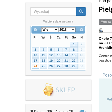
Pod pa
Pie
Wybierz datę wydania
Monika 
Pn
Wt
Śr
Cz
Pt
So
N
Około 7
na Jasn
1
2
Archidi
3
4
5
6
7
8
9
10
11
12
13
14
15
16
Central
bazylice
17
18
19
20
21
22
23
24
25
26
27
28
29
30
Pozos
Pol