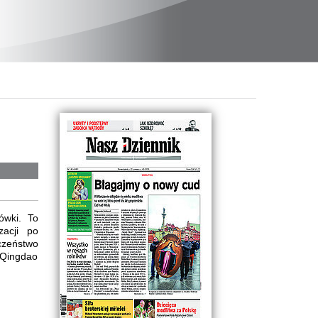
ówki. To
zacji po
czeństwo
– Qingdao