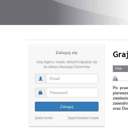
Gra
Zaloguj się
Użyj loginu i hasła, którymi logujesz się
do sklepu Naszego Dziennika
Pisk
Po praw
pierwsz
zawiesz
zawodnik
Zaloguj
oraz Do
Załóż konto
Zapomniałem hasła