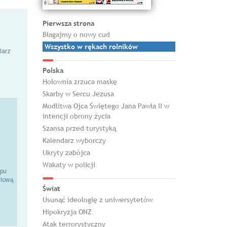
Pierwsza strona
Błagajmy o nowy cud
Wszystko w rękach rolników
larz
Polska
Hołownia zrzuca maskę
Skarby w Sercu Jezusa
Modlitwa Ojca Świętego Jana Pawła II w
intencji obrony życia
Szansa przed turystyką
Kalendarz wyborczy
Ukryty zabójca
Wakaty w policji
epu
ilową
Świat
Usunąć ideologię z uniwersytetów
Hipokryzja ONZ
Atak terrorystyczny