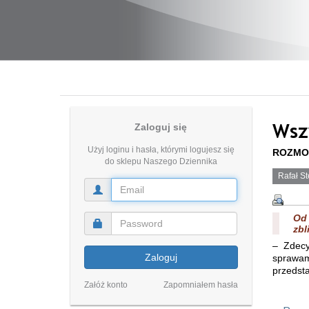
Wsz
Zaloguj się
Użyj loginu i hasła, którymi logujesz się
ROZMOWA
do sklepu Naszego Dziennika
Rafał St
Od 
zbl
– Zdecy
Zaloguj
sprawam
przedst
Załóż konto
Zapomniałem hasła