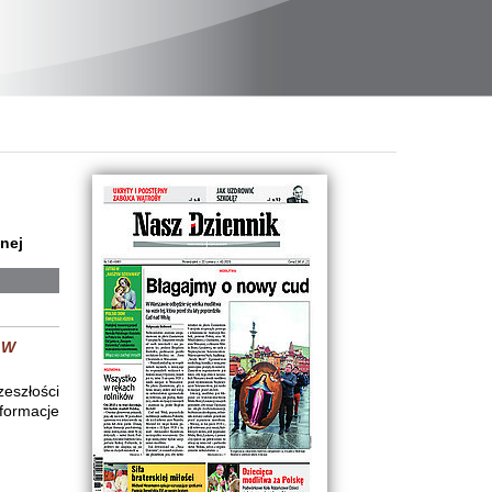
nej
 W
eszłości
formacje