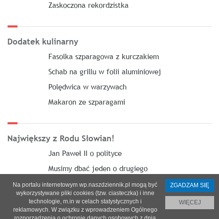
Zaskoczona rekordzistka
Dodatek kulinarny
Fasolka szparagowa z kurczakiem
Schab na grillu w folii aluminiowej
Polędwica w warzywach
Makaron ze szparagami
Największy z Rodu Słowian!
Jan Paweł II o polityce
Musimy dbać jeden o drugiego
Na portalu internetowym wp.naszdziennik.pl mogą być
ZGADZAM SIĘ
wykorzystywane pliki cookies (tzw. ciasteczka) i inne
technologie, m.in w celach statystycznych i
WIĘCEJ
reklamowych. W związku z wprowadzeniem Ogólnego
O nas
|
Reklama
|
Prenumerata
|
Regulamin
|
Kontakt
rozporządzenia o ochronie danych osobowych z dnia