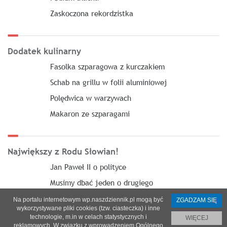
Zaskoczona rekordzistka
Dodatek kulinarny
Fasolka szparagowa z kurczakiem
Schab na grillu w folii aluminiowej
Polędwica w warzywach
Makaron ze szparagami
Największy z Rodu Słowian!
Jan Paweł II o polityce
Musimy dbać jeden o drugiego
Na portalu internetowym wp.naszdziennik.pl mogą być
ZGADZAM SIĘ
wykorzystywane pliki cookies (tzw. ciasteczka) i inne
technologie, m.in w celach statystycznych i
WIĘCEJ
reklamowych. W związku z wprowadzeniem Ogólnego