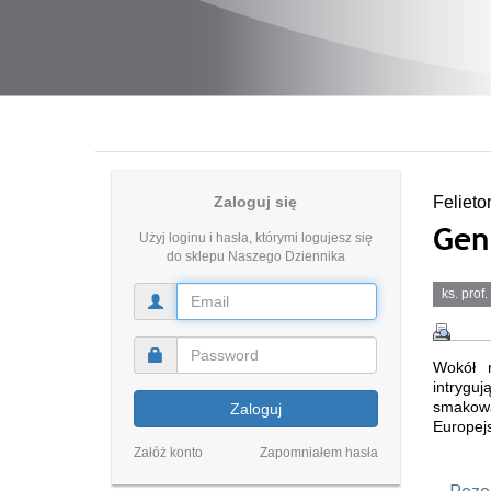
Zaloguj się
Felieto
Gen
Użyj loginu i hasła, którymi logujesz się
do sklepu Naszego Dziennika
ks. prof
Wokół n
intryguj
smakowa
Zaloguj
Europej
Załóż konto
Zapomniałem hasła