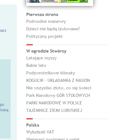
Pierwsza strona
Podwodne manewry
Dzieci nie będą izolowane?
larz
Polityczny projekt
W ogrodzie Stwórcy
Latające myszy
Babie lato
Podzwrotnikowe klimaty
KOGUCIK – UKŁADANKA Z NASION
Nie wszystko złoto, co się świeci
Park Narodowy GÓR STOŁOWYCH
PARKI NARODOWE W POLSCE
epu
TAJEMNICE ZIEMI LUBUSKIEJ
ilową
Polska
Wyłudzali VAT
Weterani zwolnieni z opłat