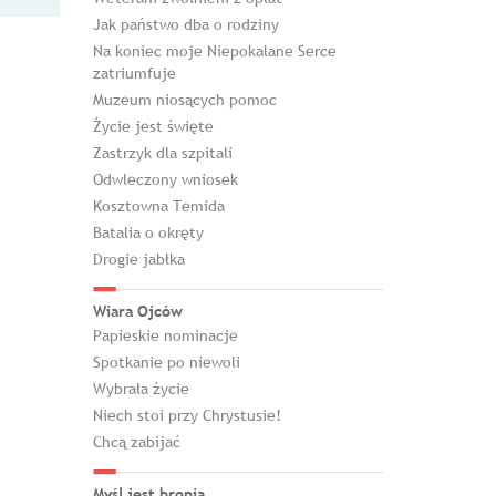
Jak państwo dba o rodziny
Na koniec moje Niepokalane Serce
zatriumfuje
Muzeum niosących pomoc
Życie jest święte
Zastrzyk dla szpitali
Odwleczony wniosek
Kosztowna Temida
Batalia o okręty
Drogie jabłka
Wiara Ojców
Papieskie nominacje
Spotkanie po niewoli
Wybrała życie
Niech stoi przy Chrystusie!
Chcą zabijać
Myśl jest bronią