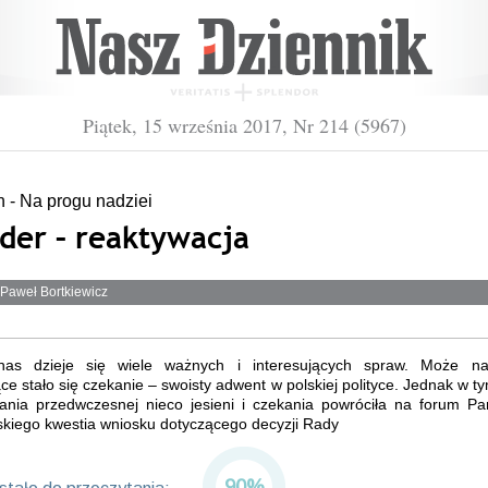
Piątek, 15 września 2017, Nr 214 (5967)
n - Na progu nadziei
der – reaktywacja
. Paweł Bortkiewicz
as dzieje się wiele ważnych i interesujących spraw. Może naj
ące stało się czekanie – swoisty adwent w polskiej polityce. Jednak w t
nia przedwczesnej nieco jesieni i czekania powróciła na forum Pa
skiego kwestia wniosku dotyczącego decyzji Rady
90%