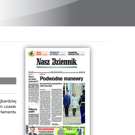
bardziej
ym czasie
rlamentu