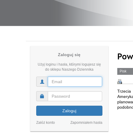
Pow
Zaloguj się
Użyj loginu i hasła, którymi logujesz się
do sklepu Naszego Dziennika
Pisk
Trzeci
Ameryk
planowa
podobno 
Zaloguj
Załóż konto
Zapomniałem hasła