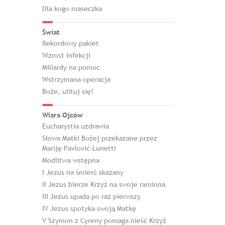
Dla kogo maseczka
Świat
Rekordowy pakiet
Wzrost infekcji
Miliardy na pomoc
Wstrzymana operacja
Boże, ulituj się!
Wiara Ojców
Eucharystia uzdrawia
Słowa Matki Bożej przekazane przez
Mariję Pavlović-Lunetti
Modlitwa wstępna
I Jezus na śmierć skazany
II Jezus bierze Krzyż na swoje ramiona
III Jezus upada po raz pierwszy
IV Jezus spotyka swoją Matkę
V Szymon z Cyreny pomaga nieść Krzyż