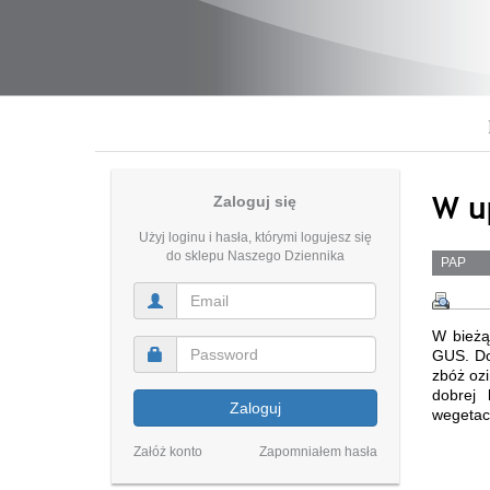
W u
Zaloguj się
Użyj loginu i hasła, którymi logujesz się
do sklepu Naszego Dziennika
PAP
W bieżą
GUS. Do
zbóż ozi
dobrej 
Zaloguj
wegetac
Załóż konto
Zapomniałem hasła