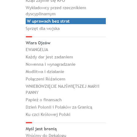
Rząd zajmie się KPO
Wykładowcy przed rzecznikiem
dyscyplinarnym
W uprawach bez strat
Sprzęt dla wojska
Wiara Ojców
EWANGELIA
Każdy dar jest zadaniem
Nowenna i wynagradzanie
Modlitwa i działanie
Połączeni Różańcem
WNIEBOWZIĘCIE NAJŚWIĘTSZEJ MARYI
PANNY
Papież o finansach
Dzień Polonii i Polaków za Granicą
Ku czci Królowej Polski
Myśl jest bronią
Wróćmy do Dekalogu