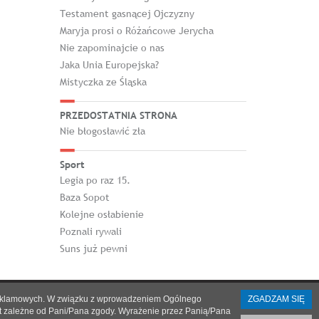
Testament gasnącej Ojczyzny
Maryja prosi o Różańcowe Jerycha
Nie zapominajcie o nas
Jaka Unia Europejska?
Mistyczka ze Śląska
PRZEDOSTATNIA STRONA
Nie błogosławić zła
Sport
Legia po raz 15.
Baza Sopot
Kolejne osłabienie
Poznali rywali
Suns już pewni
h i reklamowych. W związku z wprowadzeniem Ogólnego
ZGADZAM SIĘ
st zależne od Pani/Pana zgody. Wyrażenie przez Panią/Pana