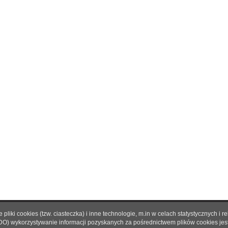
pliki cookies (tzw. ciasteczka) i inne technologie, m.in w celach statystycznyc
O nas
|
Reklama
|
Prenumerata
|
Regulamin
|
Kontakt
DO) wykorzystywanie informacji pozyskanych za pośrednictwem plików cookies je