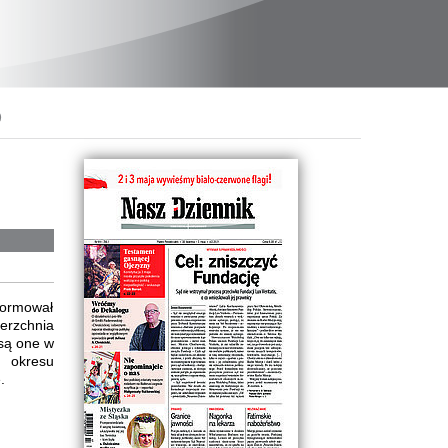
)
formował
erzchnia
 są one w
u okresu
.