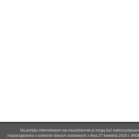
Na portalu internetowym wp.naszdziennik.pl mogą być wykorzystywane 
rozporządzenia o ochronie danych osobowych z dnia 27 kwietnia 2016 r. (RO