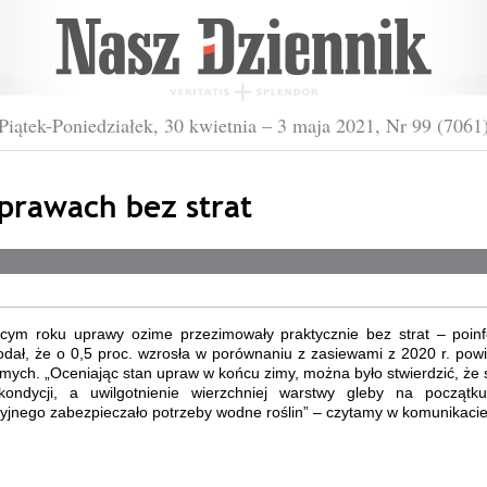
Piątek-Poniedziałek, 30 kwietnia – 3 maja 2021, Nr 99 (7061
prawach bez strat
cym roku uprawy ozime przezimowały praktycznie bez strat – poin
dał, że o 0,5 proc. wzrosła w porównaniu z zasiewami z 2020 r. powi
mych. „Oceniając stan upraw w końcu zimy, można było stwierdzić, że
kondycji, a uwilgotnienie wierzchniej warstwy gleby na początk
yjnego zabezpieczało potrzeby wodne roślin” – czytamy w komunikacie