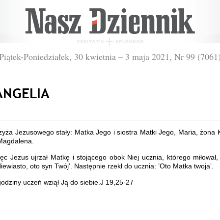
Piątek-Poniedziałek, 30 kwietnia – 3 maja 2021, Nr 99 (7061
NGELIA
yża Jezusowego stały: Matka Jego i siostra Matki Jego, Maria, żona 
 Magdalena.
ęc Jezus ujrzał Matkę i stojącego obok Niej ucznia, którego miłował,
Niewiasto, oto syn Twój’. Następnie rzekł do ucznia: ’Oto Matka twoja’.
 godziny uczeń wziął Ją do siebie.J 19,25-27