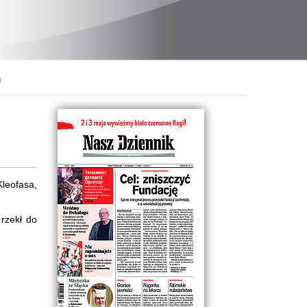
)
Kleofasa,
 rzekł do