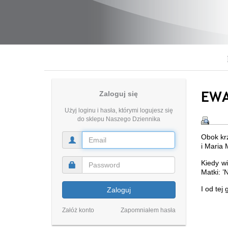
EWA
Zaloguj się
Użyj loginu i hasła, którymi logujesz się
do sklepu Naszego Dziennika
Obok krz
i Maria
Kiedy wi
Matki: ’
I od tej
Zaloguj
Załóż konto
Zapomniałem hasła