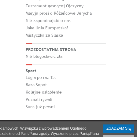
Testament gasnącej Ojczyzny
Maryja prosi o Różańcowe Jerycha
Nie zapominajcie o nas
Jaka Unia Europejska?
Mistyczka ze Śląska
PRZEDOSTATNIA STRONA
Nie błogosławić zła
Sport
Legia po raz 15.
Baza Sopot
Kolejne osłabienie
Poznali rywali
Suns już pewni
h i reklamowych. W związku z wprowadzeniem Ogólnego
ZGADZAM SIĘ
st zależne od Pani/Pana zgody. Wyrażenie przez Panią/Pana