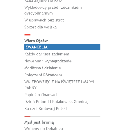
Rząd zajmie się KPO
Wykładowcy przed rzecznikiem
dyscyplinarnym
W uprawach bez strat
Sprzęt dla wojska
Wiara Ojców
EWANGELIA
Każdy dar jest zadaniem
Nowenna i wynagradzanie
Modlitwa i działanie
Połączeni Różańcem
WNIEBOWZIĘCIE NAJŚWIĘTSZEJ MARYI
PANNY
Papież o finansach
Dzień Polonii i Polaków za Granicą
Ku czci Królowej Polski
Myśl jest bronią
Wróćmy do Dekalogu