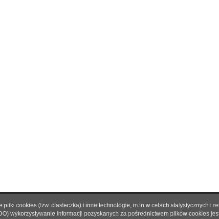
pliki cookies (tzw. ciasteczka) i inne technologie, m.in w celach statystycznyc
O nas
|
Reklama
|
Prenumerata
|
Regulamin
|
Kontakt
DO) wykorzystywanie informacji pozyskanych za pośrednictwem plików cookies je