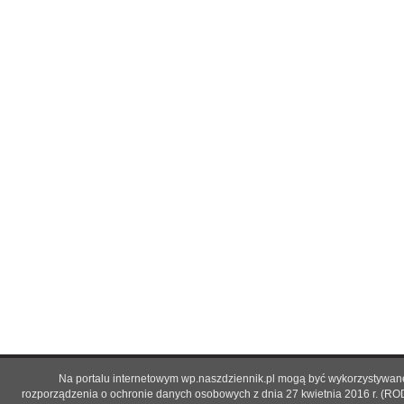
Na portalu internetowym wp.naszdziennik.pl mogą być wykorzystywane 
rozporządzenia o ochronie danych osobowych z dnia 27 kwietnia 2016 r. (RO