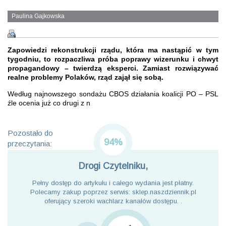
Paulina Gajkowska
Zapowiedzi rekonstrukcji rządu, która ma nastąpić w tym
tygodniu, to rozpaczliwa próba poprawy wizerunku i chwyt
propagandowy – twierdzą eksperci. Zamiast rozwiązywać
realne problemy Polaków, rząd zajął się sobą.
Według najnowszego sondażu CBOS działania koalicji PO – PSL
źle ocenia już co drugi z n
Pozostało do
94%
przeczytania:
Drogi Czytelniku,
Pełny dostęp do artykułu i całego wydania jest płatny.
Polecamy zakup poprzez serwis: sklep.naszdziennik.pl
oferujący szeroki wachlarz kanałów dostępu. .