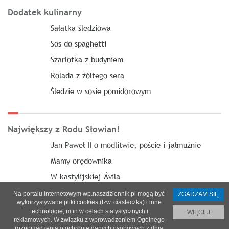
Dodatek kulinarny
Sałatka śledziowa
Sos do spaghetti
Szarlotka z budyniem
Rolada z żółtego sera
Śledzie w sosie pomidorowym
Największy z Rodu Słowian!
Jan Paweł II o modlitwie, poście i jałmużnie
Mamy orędownika
W kastylijskiej Ávila
Na portalu internetowym wp.naszdziennik.pl mogą być
ZGADZAM SIĘ
wykorzystywane pliki cookies (tzw. ciasteczka) i inne
technologie, m.in w celach statystycznych i
WIĘCEJ
reklamowych. W związku z wprowadzeniem Ogólnego
O nas
|
Reklama
|
Prenumerata
|
Regulamin
|
Kontakt
rozporządzenia o ochronie danych osobowych z dnia