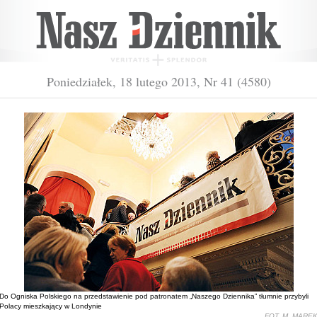
Poniedziałek, 18 lutego 2013, Nr 41 (4580)
Do Ogniska Polskiego na przedstawienie pod patronatem „Naszego Dziennika” tłumnie przybyli
Polacy mieszkający w Londynie
FOT. M. MARE