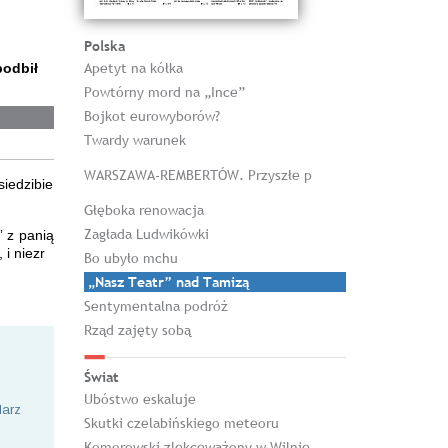
Polska
Apetyt na kółka
podbił
Powtórny mord na „Ince”
Bojkot eurowyborów?
Twardy warunek
WARSZAWA-REMBERTÓW. Przyszłe p
iedzibie
Głęboka renowacja
Zagłada Ludwikówki
” z panią
i niezr
Bo ubyło mchu
„Nasz Teatr” nad Tamizą
Sentymentalna podróż
Rząd zajęty sobą
Świat
Ubóstwo eskaluje
larz
Skutki czelabińskiego meteoru
Komorowski zlekceważony w Wilnie