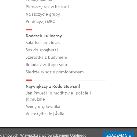
Pierwszy raz w historii
Na szczycie grupy
Po decyzji MKOI
Dodatek kulinarny
Sałatka śledziowa
Sos do spaghetti
Szarlotka z budyniem
Rolada z żółtego sera
Śledzie w sosie pomidorowym
Największy z Rodu Słowian!
Jan Paweł II o modlitwie, poście i
jałmużnie
Mamy orędownika
W kastylijskiej Ávila
h i reklamowych. W związku z wprowadzeniem Ogólnego
ZGADZAM SIĘ