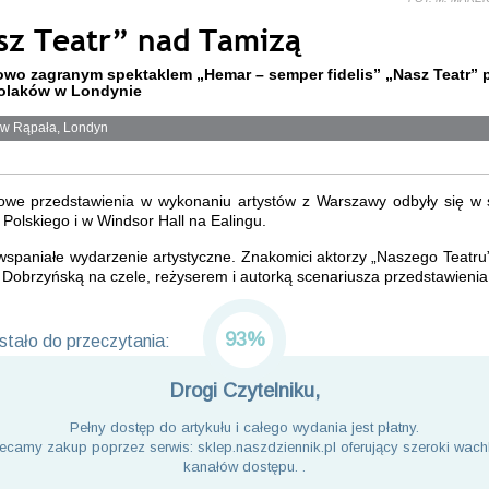
sz Teatr” nad Tamizą
wo zagranym spektaklem „Hemar – semper fidelis” „Nasz Teatr” 
olaków w Londynie
w Rąpała, Londyn
owe przedstawienia w wykonaniu artystów z Warszawy odbyły się w s
Polskiego i w Windsor Hall na Ealingu.
wspaniałe wydarzenie artystyczne. Znakomici aktorzy „Naszego Teatru
Dobrzyńską na czele, reżyserem i autorką scenariusza przedstawienia, 
93%
tało do przeczytania:
Drogi Czytelniku,
Pełny dostęp do artykułu i całego wydania jest płatny.
ecamy zakup poprzez serwis: sklep.naszdziennik.pl oferujący szeroki wach
kanałów dostępu. .