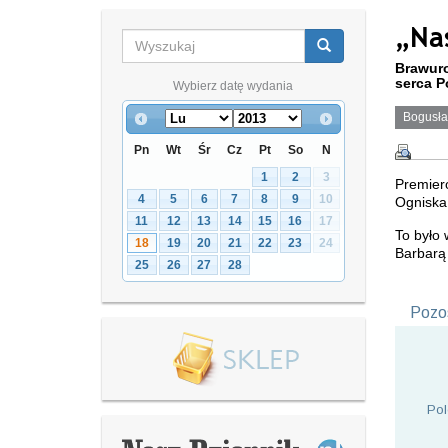
„Na
Brawuro
serca P
Wybierz datę wydania
Bogusła
Pn
Wt
Śr
Cz
Pt
So
N
1
2
3
Premier
4
5
6
7
8
9
10
Ogniska 
11
12
13
14
15
16
17
To było 
18
19
20
21
22
23
24
Barbarą 
25
26
27
28
Pozos
Pol