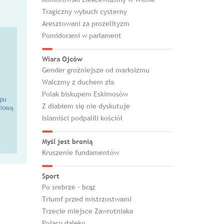
Tragiczny wybuch cysterny
Aresztowani za prozelityzm
Pomidorami w parlament
Wiara Ojców
Gender groźniejsze od marksizmu
Walczmy z duchem zła
Polak biskupem Eskimosów
epu
Z diabłem się nie dyskutuje
ilową
Islamiści podpalili kościół
Myśl jest bronią
Kruszenie fundamentów
Sport
Po srebrze – brąz
Triumf przed mistrzostwami
Trzecie miejsce Zawrotniaka
Polacy daleko