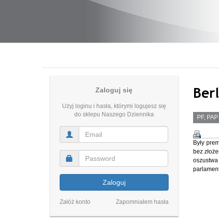
Berl
Zaloguj się
Użyj loginu i hasła, którymi logujesz się
do sklepu Naszego Dziennika
PF, PAP
Były prem
bez złoże
oszustw
parlamenta
Zaloguj
Załóż konto
Zapomniałem hasła