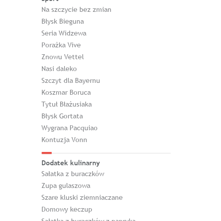
Na szczycie bez zmian
Błysk Bieguna
Seria Widzewa
Porażka Vive
Znowu Vettel
Nasi daleko
Szczyt dla Bayernu
Koszmar Boruca
Tytuł Błażusiaka
Błysk Gortata
Wygrana Pacquiao
Kontuzja Vonn
Dodatek kulinarny
Sałatka z buraczków
Zupa gulaszowa
Szare kluski ziemniaczane
Domowy keczup