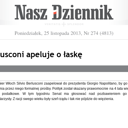
Poniedziałek, 25 listopada 2013, Nr 274 (4813)
usconi apeluje o łaskę
ier Włoch Silvio Berlusconi zaapelował do prezydenta Giorgio Napolitano, by go
nia przez niego formalnej prośby. Polityk został skazany prawomocnie na 4 lata wi
a podatkowe. W tym tygodniu Senat ma głosować nad pozbawieniem go
rzysty. Z racji swego wieku były szef rządu i tak nie pójdzie do więzienia.