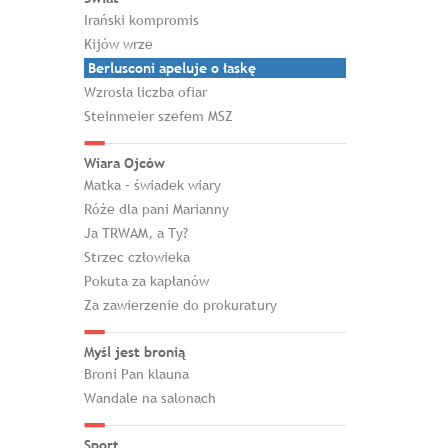
Irański kompromis
Kijów wrze
Berlusconi apeluje o łaskę
Wzrosła liczba ofiar
Steinmeier szefem MSZ
Wiara Ojców
Matka – świadek wiary
Róże dla pani Marianny
Ja TRWAM, a Ty?
Strzec człowieka
Pokuta za kapłanów
Za zawierzenie do prokuratury
Myśl jest bronią
Broni Pan klauna
Wandale na salonach
Sport