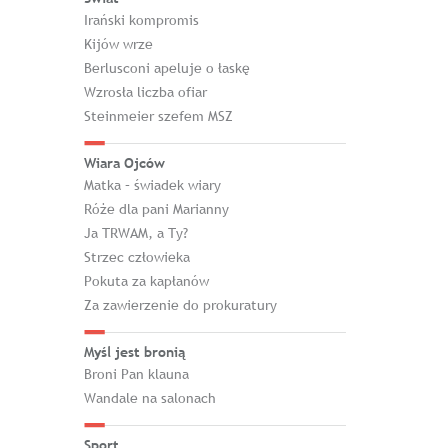
Irański kompromis
Kijów wrze
Berlusconi apeluje o łaskę
Wzrosła liczba ofiar
Steinmeier szefem MSZ
Wiara Ojców
Matka – świadek wiary
Róże dla pani Marianny
Ja TRWAM, a Ty?
Strzec człowieka
Pokuta za kapłanów
Za zawierzenie do prokuratury
Myśl jest bronią
Broni Pan klauna
Wandale na salonach
Sport