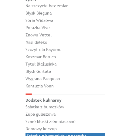
Na szczycie bez zmian
Błysk Bieguna
Seria Widzewa
Porażka Vive
Znowu Vettel
Nasi daleko
Szczyt dla Bayernu
Koszmar Boruca
Tytuł Błażusiaka
Błysk Gortata
Wygrana Pacquiao
Kontuzja Vonn
Dodatek kulinarny
Sałatka z buraczków
Zupa gulaszowa
Szare kluski ziemniaczane
Domowy keczup