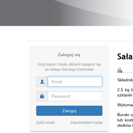
Sał
Zaloguj się
Użyj loginu i hasła, którymi logujesz się
do sklepu Naszego Dziennika
Składnik
2,5 kg b
szklanki
Wykonan
Zaloguj
Buraki u
lub kos
Załóż konto
Zapomniałem hasła
słoików 