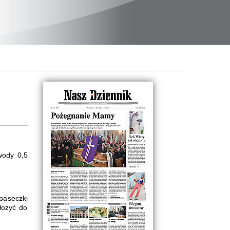
 wody 0,5
 paseczki
łożyć do