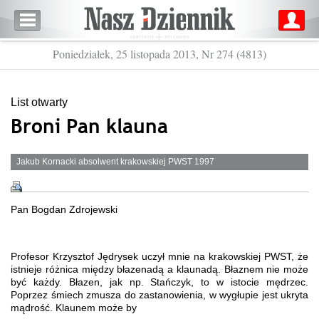
Poniedziałek, 25 listopada 2013, Nr 274 (4813)
List otwarty
Broni Pan klauna
Jakub Kornacki absolwent krakowskiej PWST 1997
Pan Bogdan Zdrojewski
Profesor Krzysztof Jędrysek uczył mnie na krakowskiej PWST, że
istnieje różnica między błazenadą a klaunadą. Błaznem nie może
być każdy. Błazen, jak np. Stańczyk, to w istocie mędrzec.
Poprzez śmiech zmusza do zastanowienia, w wygłupie jest ukryta
mądrość. Klaunem może by