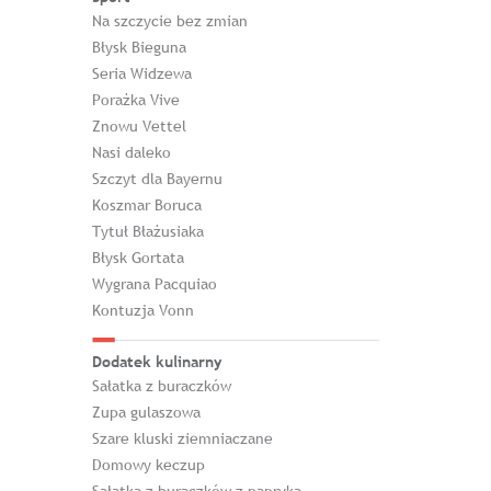
Na szczycie bez zmian
Błysk Bieguna
Seria Widzewa
Porażka Vive
Znowu Vettel
Nasi daleko
Szczyt dla Bayernu
Koszmar Boruca
Tytuł Błażusiaka
Błysk Gortata
Wygrana Pacquiao
Kontuzja Vonn
Dodatek kulinarny
Sałatka z buraczków
Zupa gulaszowa
Szare kluski ziemniaczane
Domowy keczup