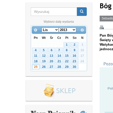
Bóg
Sebasti
Wybierz datę wydania
Pan Bóg
Pn
Wt
Śr
Cz
Pt
So
N
Święty 
Watyka
1
2
3
jednocz
4
5
6
7
8
9
10
11
12
13
14
15
16
17
18
19
20
21
22
23
24
Pozos
25
26
27
28
29
30
Pol