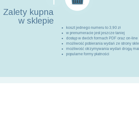
Zalety kupna
w sklepie
koszt jednego numeru to 3,90 zł
w prenumeracie jest jeszcze taniej
dostęp w dwóch formach PDF oraz on-line
możliwość pobierania wydań ze strony skl
możliwość otrzymywania wydań drogą ma
popularne formy płatności