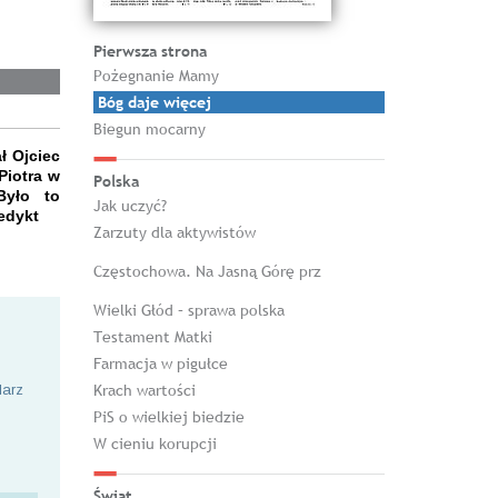
Pierwsza strona
Pożegnanie Mamy
Bóg daje więcej
Biegun mocarny
ł Ojciec
Piotra w
Polska
Było to
Jak uczyć?
edykt
Zarzuty dla aktywistów
Częstochowa. Na Jasną Górę prz
Wielki Głód – sprawa polska
Testament Matki
Farmacja w pigułce
Krach wartości
larz
PiS o wielkiej biedzie
W cieniu korupcji
Świat