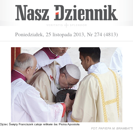
Poniedziałek, 25 listopada 2013, Nr 274 (4813)
Ojciec Święty Franciszek całuje relikwie św. Piotra Apostoła
FOT. PAP/EPA M. BRAMBATT