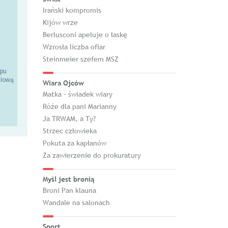
Irański kompromis
Kijów wrze
Berlusconi apeluje o łaskę
Wzrosła liczba ofiar
Steinmeier szefem MSZ
epu
ilową
Wiara Ojców
Matka – świadek wiary
Róże dla pani Marianny
Ja TRWAM, a Ty?
Strzec człowieka
Pokuta za kapłanów
Za zawierzenie do prokuratury
Myśl jest bronią
Broni Pan klauna
Wandale na salonach
Sport