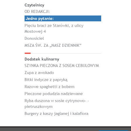
Czytelnicy
OD REDAKCJI:
Jedno pytanie:
Pięciu braci ze Starówki, z ulicy
Mostowej 4
Donosiciel
MSZA ŚW. ZA „NASZ DZIENNIK”
Dodatek kulinarny
SZYNKA PIECZONA Z SOSEM CEBULOWYM
Zupa z awokado
Bitki indycze z papryką
Razowe spaghetti z bobem
Pieczone podudzia nadziewane
Ryba duszona w sosie cytrynowo- -
pietruszkowym
Burgery z kaszy jaglanej i kalafiora