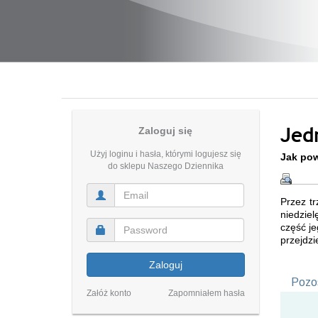
Jed
Zaloguj się
Użyj loginu i hasła, którymi logujesz się
Jak pow
do sklepu Naszego Dziennika
Przez t
niedziel
część je
przejdzi
Zaloguj
Pozos
Załóż konto
Zapomniałem hasła