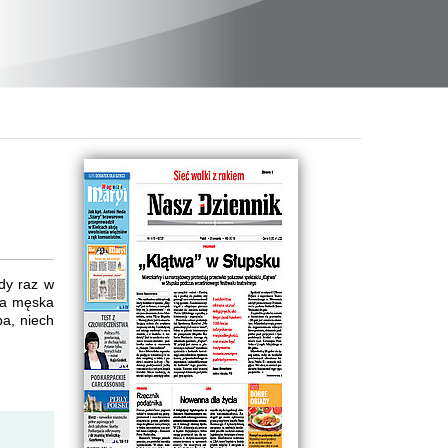
dy raz w
ała męska
ba, niech