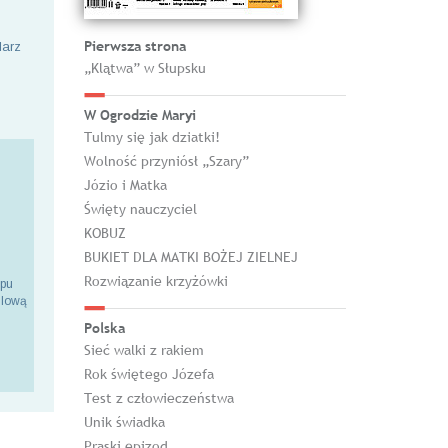
Pierwsza strona
larz
„Klątwa” w Słupsku
W Ogrodzie Maryi
Tulmy się jak dziatki!
Wolność przyniósł „Szary”
Józio i Matka
Święty nauczyciel
KOBUZ
BUKIET DLA MATKI BOŻEJ ZIELNEJ
Rozwiązanie krzyżówki
epu
ilową
Polska
Sieć walki z rakiem
Rok świętego Józefa
Test z człowieczeństwa
Unik świadka
Praski epizod