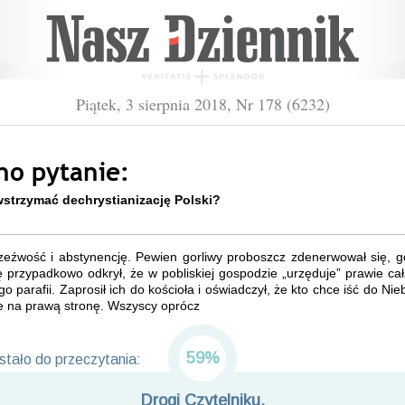
Piątek, 3 sierpnia 2018, Nr 178 (6232)
no pytanie:
strzymać dechrystianizację Polski?
rzeźwość i abstynencję. Pewien gorliwy proboszcz zdenerwował się, g
ę przypadkowo odkrył, że w pobliskiej gospodzie „urzęduje” prawie c
go parafii. Zaprosił ich do kościoła i oświadczył, że kto chce iść do Nie
e na prawą stronę. Wszyscy oprócz
59%
tało do przeczytania:
Drogi Czytelniku,