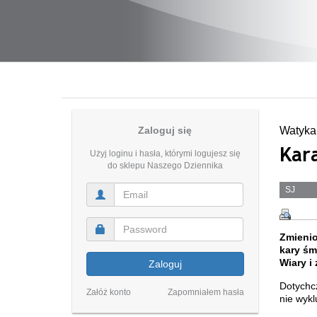
Zaloguj się
Watyka
Kar
Użyj loginu i hasła, którymi logujesz się
do sklepu Naszego Dziennika
SJ
Zmienio
kary śm
Wiary i
Zaloguj
Dotychc
Załóż konto
Zapomniałem hasła
nie wykl