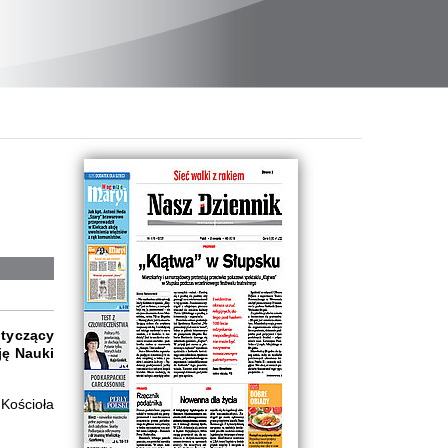
otyczący
ję Nauki
Kościoła