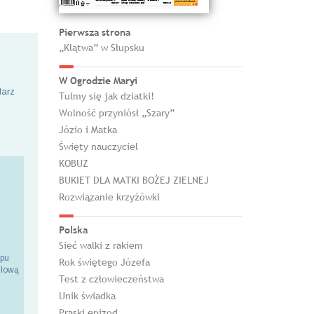
Pierwsza strona
„Klątwa” w Słupsku
W Ogrodzie Maryi
larz
Tulmy się jak dziatki!
Wolność przyniósł „Szary”
Józio i Matka
Święty nauczyciel
KOBUZ
BUKIET DLA MATKI BOŻEJ ZIELNEJ
Rozwiązanie krzyżówki
Polska
Sieć walki z rakiem
epu
Rok świętego Józefa
ilową
Test z człowieczeństwa
Unik świadka
Praski epizod