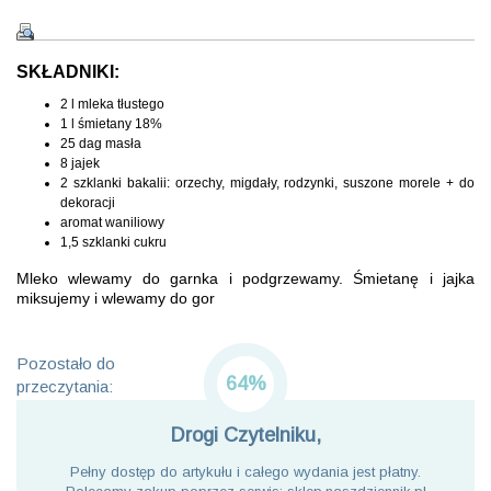
SKŁADNIKI:
2 l mleka tłustego
1 l śmietany 18%
25 dag masła
8 jajek
2 szklanki bakalii: orzechy, migdały, rodzynki, suszone morele + do
dekoracji
aromat waniliowy
1,5 szklanki cukru
Mleko wlewamy do garnka i podgrzewamy. Śmietanę i jajka
miksujemy i wlewamy do gor
Pozostało do
64%
przeczytania:
Drogi Czytelniku,
Pełny dostęp do artykułu i całego wydania jest płatny.