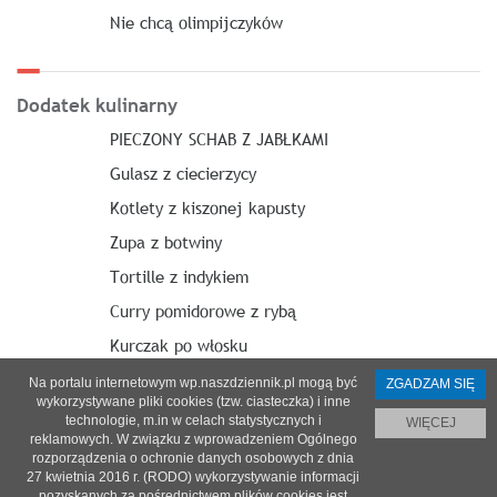
Nie chcą olimpijczyków
Dodatek kulinarny
PIECZONY SCHAB Z JABŁKAMI
Gulasz z ciecierzycy
Kotlety z kiszonej kapusty
Zupa z botwiny
Tortille z indykiem
Curry pomidorowe z rybą
Kurczak po włosku
Na portalu internetowym wp.naszdziennik.pl mogą być
ZGADZAM SIĘ
wykorzystywane pliki cookies (tzw. ciasteczka) i inne
technologie, m.in w celach statystycznych i
WIĘCEJ
reklamowych. W związku z wprowadzeniem Ogólnego
O nas
|
Reklama
|
Prenumerata
|
Regulamin
|
Kontakt
rozporządzenia o ochronie danych osobowych z dnia
27 kwietnia 2016 r. (RODO) wykorzystywanie informacji
© 2021 Copyright by SPES sp. z o.o.
pozyskanych za pośrednictwem plików cookies jest